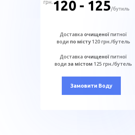
120 - 125
грн.
/
бутиль
Доставка
очищеної
питної
води
по місту
120 грн./бутель
Доставка
очищеної
питної
води
за містом
125 грн./бутель
Замовити Воду