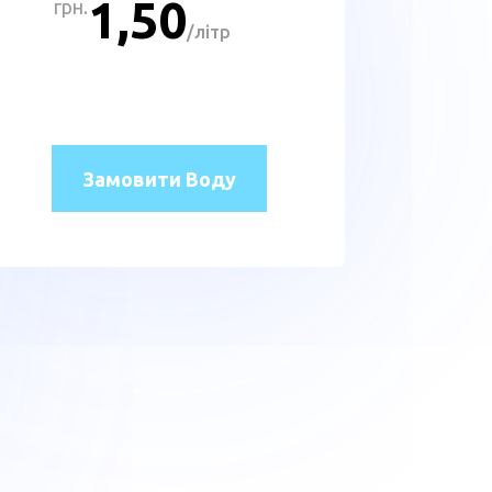
1,50
грн.
/
літр
Замовити Воду