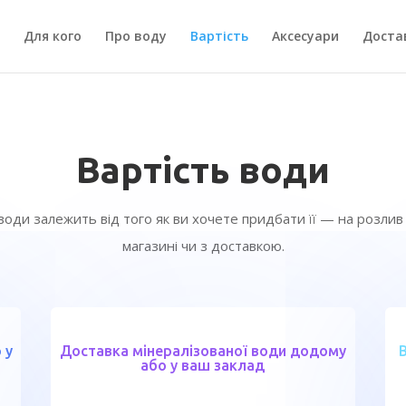
Для кого
Про воду
Вартість
Аксесуари
Доста
Вартість води
води залежить від того як ви хочете придбати її — на розли
магазині чи з доставкою.
 у
Доставка мінералізованої води додому
або у ваш заклад