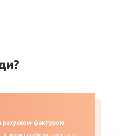
ди?
а рахунком-фактурою
я підприємств та бюджетних установ