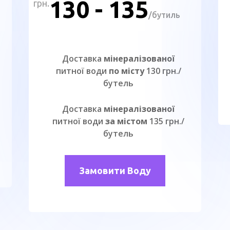
130 - 135
грн.
/
бутиль
Доставка
мінералізованої
питної води
по місту
130 грн./
бутель
Доставка
мінералізованої
питної води
за містом
135 грн./
бутель
Замовити Воду