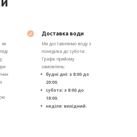
ки

Доставка води
 як
Ми доставляємо воду з
ляді
понеділка до суботи.
 у
Графік прийому
при
замовлень:
тних
будні дні: з 8:00 до
х
20:00
;
субота: з 8:00 до
тою
18:00
;
неділя: вихідний
.