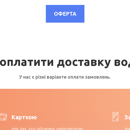
ОФЕРТА
 оплатити доставку во
У нас є різні варіанти оплати замовлень.
Карткою
З
для тих, хто обожнює цифровізацію
дл