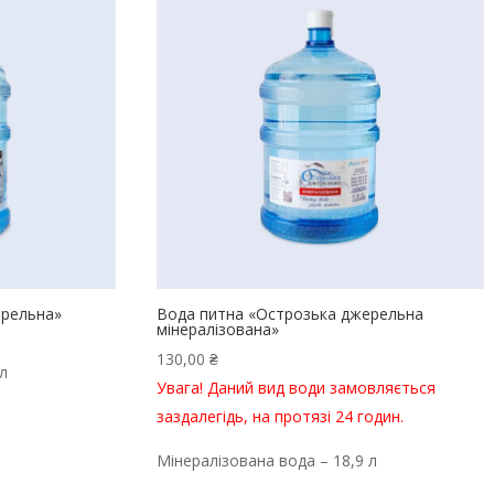
ерельна»
Вода питна «Острозька джерельна
мінералізована»
130,00
₴
л
Увага! Даний вид води замовляється
заздалегідь, на протязі 24 годин.
Мінералізована вода – 18,9 л