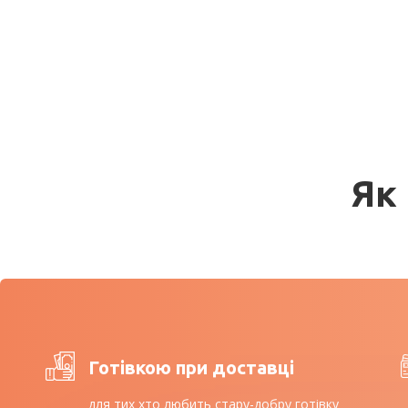
Як
Готівкою при доставці
для тих хто любить стару-добру готівку