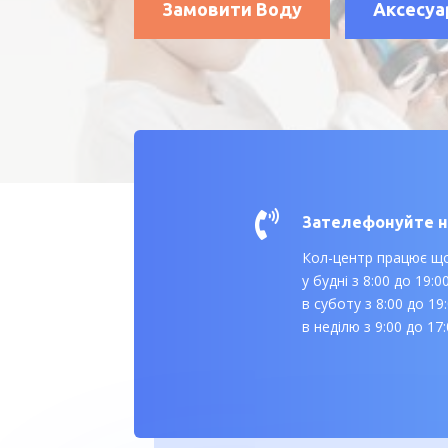
Замовити Воду
Аксесуа

Зателефонуйте 
Кол-центр працює щ
у будні з 8:00 до 19:0
в суботу з 8:00 до 19
в неділю з 9:00 до 17