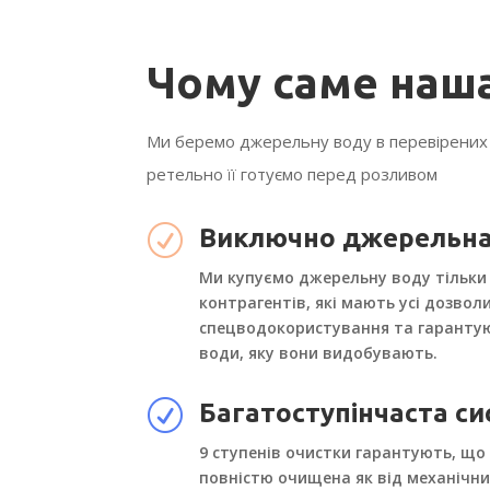
Чому саме наш
Ми беремо джерельну воду в перевірених 
ретельно її готуємо перед розливом
R
Виключно джерельна
Ми купуємо джерельну воду тільки 
контрагентів, які мають усі дозвол
спецводокористування та гарантую
води, яку вони видобувають.
R
Багатоступінчаста с
9 ступенів очистки гарантують, що 
повністю очищена як від механічних