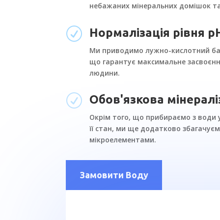
небажаних мінеральних домішок та
R
Нормалізація рівня p
Ми приводимо лужно-кислотний бал
що гарантує максимальне засвоєнн
людини.
R
Обов'язкова мінералі
Окрім того, що прибираємо з води 
її стан, ми ще додатково збагачує
мікроелементами.
Замовити Воду