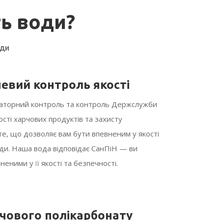
ть води?
оди
евий контроль якості
раторний контроль та контроль Держслужби
сті харчових продуктів та захисту
те, що дозволяє вам бути впевненим у якості
оди. Наша вода відповідає СанПіН — ви
еними у її якості та безпечності.
рчового полікарбонату