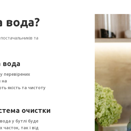
а вода?
постачальників та
 вода
у перевірених
и на
ть якість та чистоту
истема очистки
вода у бутлі буде
 часток, так і від