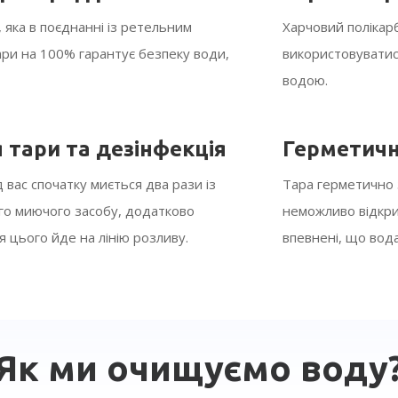
 яка в поєднанні із ретельним
Харчовий полікарб
ари на 100% гарантує безпеку води,
використовуватися
водою.
 тари та дезінфекція
Герметичн
 вас спочатку миється два рази із
Тара герметично 
го миючого засобу, додатково
неможливо відкри
ля цього йде на лінію розливу.
впевнені, що вода
Як ми очищуємо воду