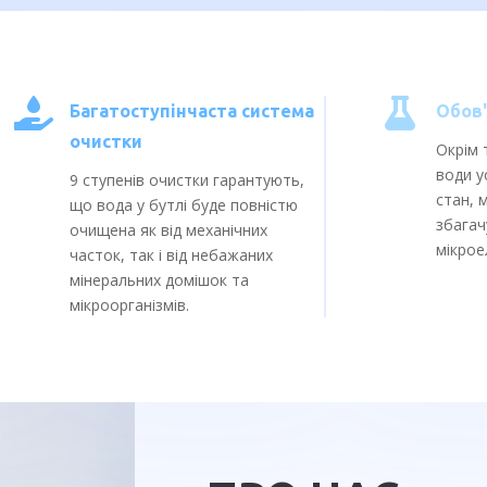


Багатоступінчаста система
Обов'
очистки
Окрім 
води у
9 ступенів очистки гарантують,
стан, 
що вода у бутлі буде повністю
збагач
очищена як від механічних
мікрое
часток, так і від небажаних
мінеральних домішок та
мікроорганізмів.