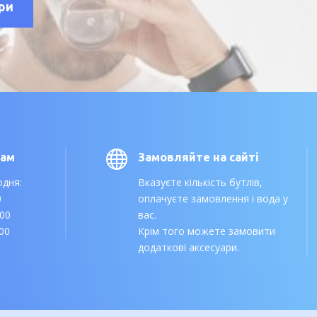
ри

нам
Замовляйте на сайті
одня:
Вказуєте кількість бутлів,
0
оплачуєте замовлення і вода у
:00
вас.
:00
Крім того можете замовити
додаткові аксесуари.