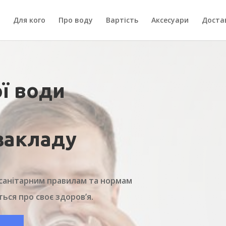
Для кого
Про воду
Вартість
Аксесуари
Доста
ї води
закладу
ь санітарним правилам та нормам
ться про своє здоров’я.