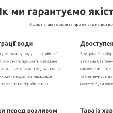
Як ми гарантуємо якiс
6 фактів, які говорять про якість нашої в
трації води
Двоступен
 джерельну воду — потрібно її
Внутрішній лабо
я: очистити, прибрати небажані
з питань безпечно
 також після очищення додатково
споживачів — це 
виходить вода, яка найкраще
та безпечності в
 та повністю сприймається
можете бути впевн
ди перед розливом
Тара із ха