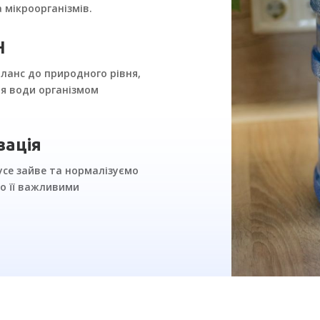
 мікроорганізмів.
H
анс до природного рівня,
я води організмом
зація
усе зайве та нормалізуємо
мо її важливими