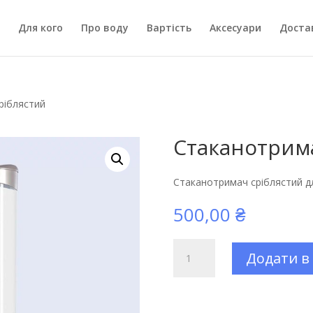
Для кого
Про воду
Вартість
Аксесуари
Доста
ріблястий
Стаканотрим
Стаканотримач сріблястий д
500,00
₴
Стаканотримач
Додати в
сріблястий
кількість