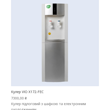
Кулер VIO X172-FЕC
7300,00
₴
Кулер підлоговий з шафкою та електронним
охолодженням