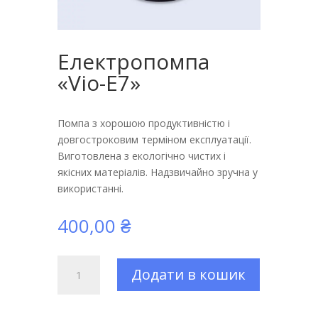
Електропомпа
«Vio-E7»
Помпа з хорошою продуктивністю і
довгостроковим терміном експлуатації.
Виготовлена з екологічно чистих і
якісних матеріалів. Надзвичайно зручна у
використанні.
400,00
₴
Електропомпа
Додати в кошик
«Vio-
E7»
кількість